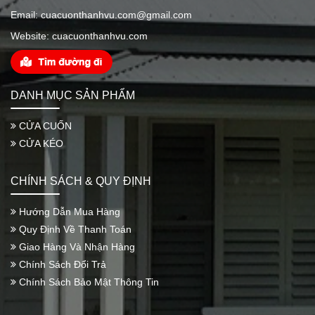
Email: cuacuonthanhvu.com@gmail.com
Website: cuacuonthanhvu.com
DANH MỤC SẢN PHẨM
CỬA CUỐN
CỬA KÉO
CHÍNH SÁCH & QUY ĐỊNH
Hướng Dẫn Mua Hàng
Quy Định Về Thanh Toán
Giao Hàng Và Nhận Hàng
Chính Sách Đổi Trả
Chính Sách Bảo Mật Thông Tin