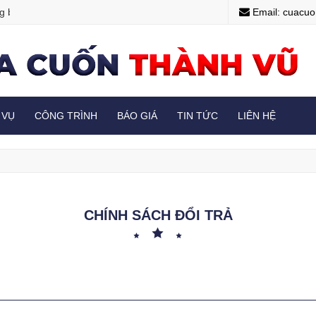
ạn đến với website của chúng tôi
Chào mừng bạn đến v
Email: cuacu
 VỤ
CÔNG TRÌNH
BÁO GIÁ
TIN TỨC
LIÊN HỆ
CHÍNH SÁCH ĐỔI TRẢ