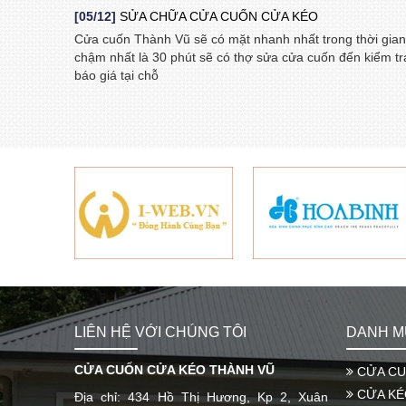
[05/12]
SỬA CHỮA CỬA CUỐN CỬA KÉO
Cửa cuốn Thành Vũ sẽ có mặt nhanh nhất trong thời gia
chậm nhất là 30 phút sẽ có thợ sửa cửa cuốn đến kiểm tr
báo giá tại chỗ
LIÊN HỆ VỚI CHÚNG TÔI
DANH M
CỬA CUỐN CỬA KÉO THÀNH VŨ
CỬA C
CỬA KÉ
Địa chỉ: 434 Hồ Thị Hương, Kp 2, Xuân