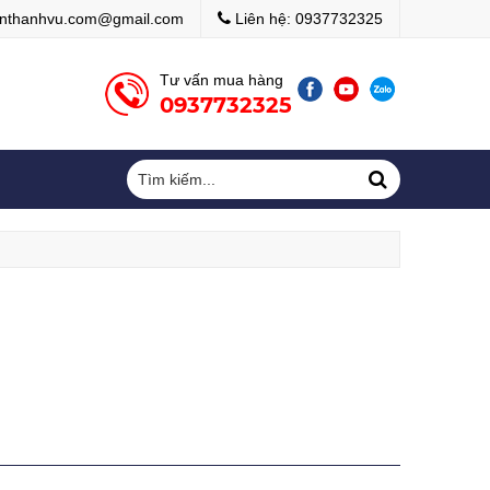
ới website của chúng tôi
onthanhvu.com@gmail.com
Liên hệ: 0937732325
Tư vấn mua hàng
0937732325