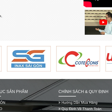
n
a,
ỤC SẢN PHẨM
CHÍNH SÁCH & QUY ĐỊNH
UỐN
Hướng Dẫn Mua Hàng
O
Quy Định Về Thanh Toán