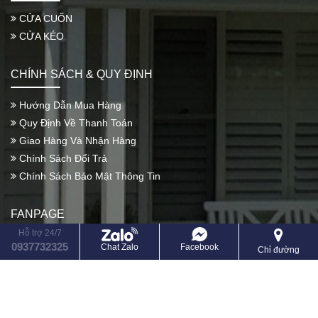
CỬA CUỐN
CỬA KÉO
CHÍNH SÁCH & QUY ĐỊNH
Hướng Dẫn Mua Hàng
Quy Định Về Thanh Toán
Giao Hàng Và Nhận Hàng
Chính Sách Đổi Trả
Chính Sách Bảo Mật Thông Tin
FANPAGE
Hỗ trợ 24/7
0937732325
Chat Zalo
Facebook
Chỉ đường
© 2020 - CỬA CUỐN THÀNH VŨ -
Design by i-web.vn
Online: 1 | Ngày: 77 | Tháng: 526 | Tổng: 266611